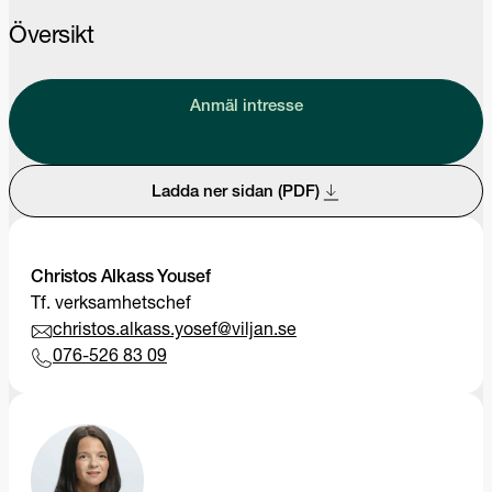
Översikt
Anmäl intresse
Ladda ner sidan (PDF)
Christos Alkass Yousef
Tf. verksamhetschef
christos.alkass.yosef@viljan.se
076-526 83 09