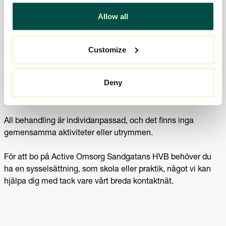
Om boendet
Allow all
På Active HVB Sandgatan bor du i en av våra åtta trivsamt
Customize
möblerade och välutrustade lägenheter i samma
trappuppgång som vår personallägenhet, som är bemannad
Deny
dygnet runt. För att uppmuntra till fysisk aktivitet har vi ett
gym i källaren, där du även hittar vår tvättstuga.
All behandling är individanpassad, och det finns inga
gemensamma aktiviteter eller utrymmen.
För att bo på Active Omsorg Sandgatans HVB behöver du
ha en sysselsättning, som skola eller praktik, något vi kan
hjälpa dig med tack vare vårt breda kontaktnät.