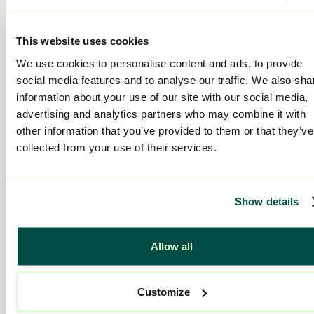
This website uses cookies
We use cookies to personalise content and ads, to provide
social media features and to analyse our traffic. We also sha
Studiebesök eller frågor?
information about your use of our site with our social media,
advertising and analytics partners who may combine it with
other information that you’ve provided to them or that they’ve
Om du önskar komma på studiebesök, har frågor eller vill
collected from your use of their services.
anmäla intresse - välkommen att kontakta oss!
Mejla oss på info@viljan.se
Show details
Allow all
Customize