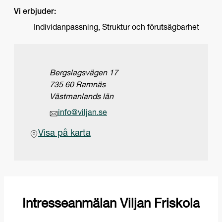
Vi erbjuder:
Individanpassning, Struktur och förutsägbarhet
Adress
Bergslagsvägen 17
735 60 Ramnäs
Västmanlands län
Epost
info@viljan.se
(Öppnas i ny flik)
Visa på karta