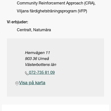
Community Reinforcement Approach (CRA),
Viljans färdighetsträningsprogram (VFP)
Vi erbjuder:
Centralt, Naturnära
Adress
Hemvägen 11
903 36 Umeå
Västerbottens län
Telefon
072-735 81 09
(Öppnas i ny flik)
Visa på karta