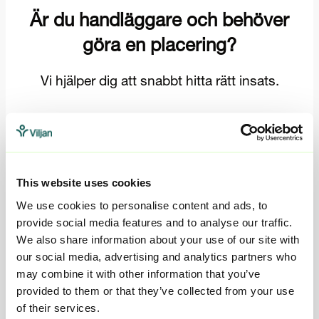
Vad är Ungbo Umeå?
This website uses cookies
Ungbo Umeå är ett förstärkt stödboende med 6 platser. Ett
mindre stödboende för unga vuxna i åldrarna från 16 år till
We use cookies to personalise content and ads, to
20 år, som är i behov av stöd för att utvecklas till en
provide social media features and to analyse our traffic.
självständig individ. Vi välkomnar både män och kvinnor
We also share information about your use of our site with
som placeras enligt SoL eller LVU. Här bor man i fullt
our social media, advertising and analytics partners who
möblerad egen lägenhet i ett hyreshus där personal finns
may combine it with other information that you’ve
tillgänglig dygnet runt. Ungbo ligger centralt beläget med
provided to them or that they’ve collected from your use
promenadavstånd till centrum och närhet till gym, skolor
of their services.