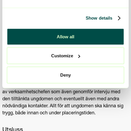
och resecentrum.
Förstärkta insatser
Show details
Ungbo erbjuder även externa förstärkta insatser med
behandlande inriktning. Till exempel psykologsamtal,
Allow all
drogscreening, ridterapi och rePULSE. Målet är att ge varje
ung vuxen möjlighet att nå sina mål. Ungbo kan även stötta
Customize
individer som är i behov av skydd.
Inför inflytt görs en noggrann lämplighetsbedömning för att
Deny
säkerställa vården, både för den tilltänkta ungdomen samt
de som redan bor på Ungbo. Lämplighetsbedömningen görs
av verksamhetschefen som även genomför intervju med
den tilltänkta ungdomen och eventuellt även med andra
nödvändiga kontakter. Allt för att ungdomen ska känna sig
trygg, både innan och under placeringstiden.
Utsluss