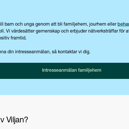
 till barn och unga genom att bli familjehem, jourhem eller
behan
n roll. Vi värdesätter gemenskap och erbjuder nätverksträffar f
itiv framtid.
na din intresseanmälan, så kontaktar vi dig.
Intresseanmälan familjehem
v Viljan?