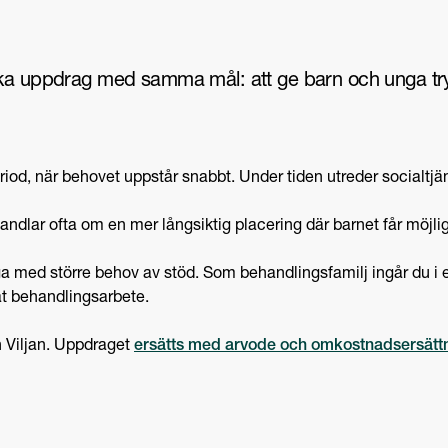
ka uppdrag med samma mål: att ge barn och unga tryggh
od, när behovet uppstår snabbt. Under tiden utreder socialtjän
andlar ofta om en mer långsiktig placering där barnet får möjlig
nga med större behov av stöd. Som behandlingsfamilj ingår du
at behandlingsarbete.
n Viljan. Uppdraget
ersätts med arvode och omkostnadsersätt