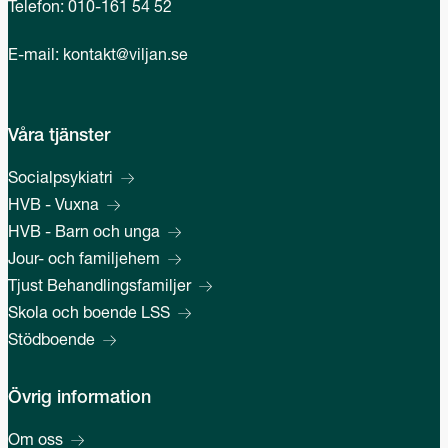
Telefon:
010-161 54 52
E-mail:
kontakt@viljan.se
Våra tjänster
Socialpsykiatri
HVB - Vuxna
HVB - Barn och unga
Jour- och familjehem
Tjust Behandlingsfamiljer
Skola och boende LSS
Stödboende
Övrig information
Om oss