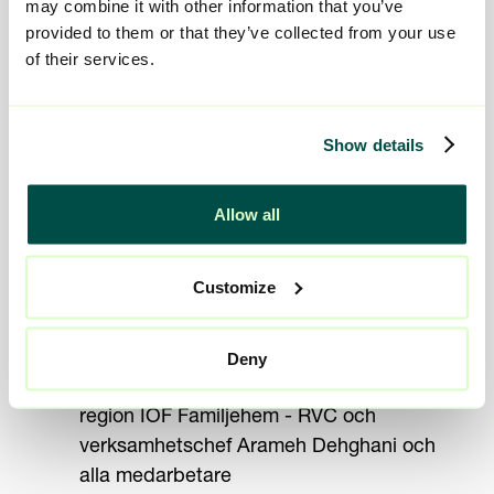
may combine it with other information that you’ve
provided to them or that they’ve collected from your use
of their services.
Under årets ledardag utsåg vi också årets
verksamhet i varje region. Här är vinnarna:
Show details
Vilja Ängbyvägen HVB
i region IOF Barn &
Unga - verksamhetschef Cornelia
Allow all
Roudette och alla medarbetare
Viljan Selfhelp
i region IOF Vuxna -
Customize
verksamhetschef Frida Berger och alla
medarbetare
Deny
Viljan Jour- och familjehem Stockholm i
region IOF Familjehem - RVC och
verksamhetschef Arameh Dehghani och
alla medarbetare