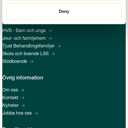
Våra tjänster
Deny
Socialpsykiatri
HVB - Vuxna
HVB - Barn och unga
Jour- och familjehem
Tjust Behandlingsfamiljer
Skola och boende LSS
Stödboende
Övrig information
Om oss
Kontakt
Nyheter
Jobba hos oss