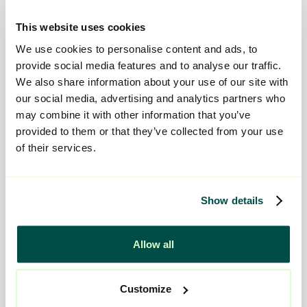
Datumet är passerat, anmälan är inte längre
This website uses cookies
öppen.
We use cookies to personalise content and ads, to
Vid frågor kontakta
anna-
provide social media features and to analyse our traffic.
We also share information about your use of our site with
lena.eriksson@viljan.se
.
our social media, advertising and analytics partners who
may combine it with other information that you’ve
provided to them or that they’ve collected from your use
of their services.
Kontakta oss
Show details
Telefon:
010-161 54 52
Allow all
E-mail:
kontakt@viljan.se
Customize