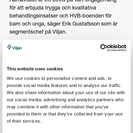
Ramavtalet är ett bevis på vårt engagemang
för att erbjuda trygga och kvalitativa
behandlingsinsatser och HVB-boenden för
barn och unga, säger Erik Gustafsson som är
segmentschef på Viljan.
Viljans del i upphandlingen omfattar 18 HVB-
enheter, var och en med sin egen nisch och
målgrupp, vilket säkerställer att varje placering
This website uses cookies
hamnar i rätt insats med rätt förutsättningar.
We use cookies to personalise content and ads, to
provide social media features and to analyse our traffic.
- Vi ser fram emot att samarbeta med
We also share information about your use of our site with
Eskilstuna kommun och att fortsätta vårt
our social media, advertising and analytics partners who
arbete med individanpassade
may combine it with other information that you’ve
behandlingsinsatser som stärker och utvecklar
provided to them or that they’ve collected from your use
varje enskild individ, säger Erik Gustafsson.
of their services.