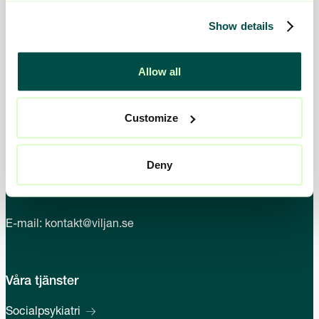
Våra befintliga HVB för barn och unga
Show details
Våra befintliga HVB för vuxna
Allow all
Customize
Kontakta oss
Deny
Telefon:
010-161 54 52
E-mail:
kontakt@viljan.se
Våra tjänster
Socialpsykiatri