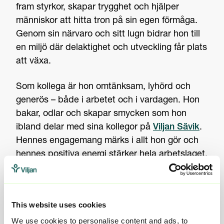
fram styrkor, skapar trygghet och hjälper
människor att hitta tron på sin egen förmåga.
Genom sin närvaro och sitt lugn bidrar hon till
en miljö där delaktighet och utveckling får plats
att växa.
Som kollega är hon omtänksam, lyhörd och
generös – både i arbetet och i vardagen. Hon
bakar, odlar och skapar smycken som hon
ibland delar med sina kollegor på
Viljan Sävik
.
Hennes engagemang märks i allt hon gör och
hennes positiva energi stärker hela arbetslaget.
– Att få se små steg bli stora framsteg är det
finaste med mitt jobb, säger Jessica.
This website uses cookies
We use cookies to personalise content and ads, to