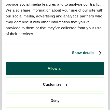
provide social media features and to analyse our traffic.
We also share information about your use of our site with
our social media, advertising and analytics partners who
may combine it with other information that you’ve
provided to them or that they’ve collected from your use
of their services.
Show details
Jessica har varit en viktig del av det som gör
Viljan Sävik till en trygg plats för dem som
Allow all
behöver stöd i livet – och vi är stolta över att få
lyfta henne som årets omsorgshjälte.
Customize
Läs mer om Viljan Sävik
Deny
Läs mer om våra verksamheter för vuxna