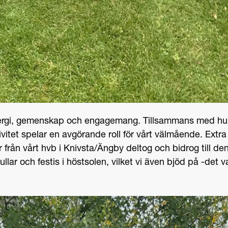
nergi, gemenskap och engagemang. Tillsammans med hun
ktivitet spelar en avgörande roll för vårt välmående. Extr
rån vårt hvb i Knivsta/Ängby deltog och bidrog till den
ullar och festis i höstsolen, vilket vi även bjöd på -det 