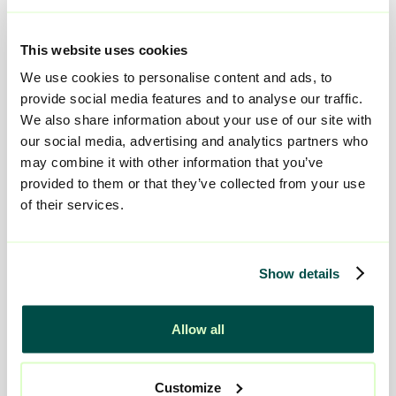
saker även utanför terapirummet. Beteenden,
saker man säger eller hur man fungerar
This website uses cookies
tillsammans med andra.
We use cookies to personalise content and ads, to
Han beskriver hur klienter ofta testar gränser
provide social media features and to analyse our traffic.
We also share information about your use of our site with
och olika personer i personalgruppen.
our social media, advertising and analytics partners who
– Någon kanske frågar en personal om skjuts
may combine it with other information that you’ve
till centrum och får nej. Då testar man nästa
provided to them or that they’ve collected from your use
person i stället. Därför behöver vi ha samsyn
of their services.
och kunna upptäcka mönster tillsammans. Just
vardagsarbetet är också en av anledningarna
till att han blivit kvar så länge.
Show details
– Det händer hela tiden saker i mötet med
klienterna. Det gör jobbet levande.
Allow all
Customize