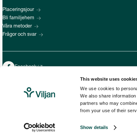
Placeringsjour
Bli familjehem
Våra metoder
Frågor och svar
Facebook
This website uses cookie
Instagram
We use cookies to personal
LinkedIn
We also share information 
partners who may combine i
from your use of their serv
© 2026 – All rights reserved
Tillgänglighetsredogörelse
Personuppgifter
Show details