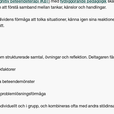
gnitiv beteendeterapi (KBT
) med
tydliggörande pedagogik
skap
en att förstå samband mellan tankar, känslor och handlingar.
ndividens förmåga att tolka situationer, känna igen sina reaktioner
tt.
 strukturerade samtal, övningar och reflektion. Deltagaren får 
skfaktorer
iva beteendemönster
h problemlösningsförmåga
viduellt och i grupp, och kombineras ofta med andra stödinsats