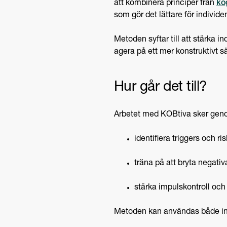
att kombinera principer från
ko
som gör det lättare för individ
Metoden syftar till att stärka i
agera på ett mer konstruktivt sä
Hur går det till?
Arbetet med KOBtiva sker genom
identifiera triggers och ri
träna på att bryta negat
stärka impulskontroll oc
Metoden kan användas både indi