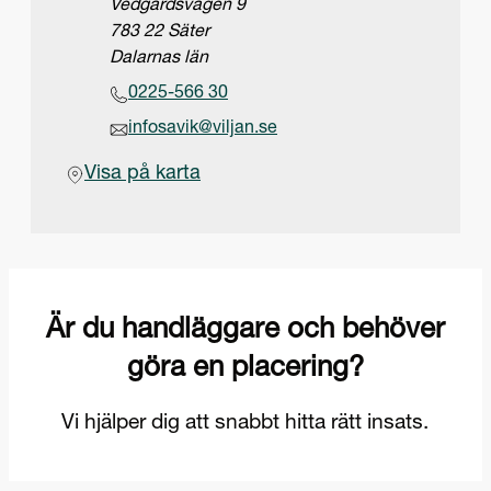
Adress
Vedgårdsvägen 9
783 22 Säter
Dalarnas län
Telefon
0225-566 30
Epost
infosavik@viljan.se
(Öppnas i ny flik)
Visa på karta