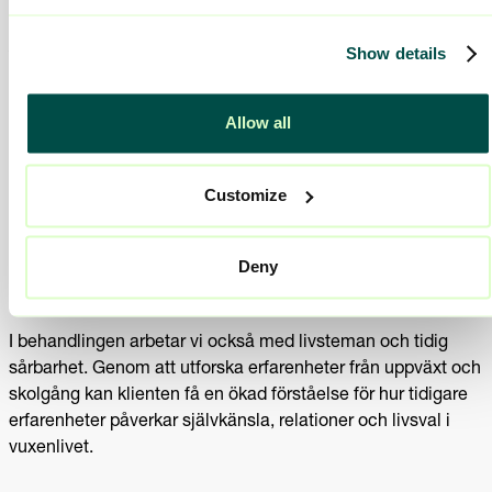
Våld och aggressivitet
Arbetet fokuserar på att kartlägga tankar, känslor och
Show details
beteenden i risksituationer. Klienten får arbeta med
alternativa sätt att agera och utveckla nya strategier för att
Allow all
hantera svåra situationer.
Vi lyfter även offerperspektivet för att synliggöra hur våld
Customize
påverkar andra och skapa en djupare förståelse för
konsekvenserna.
Deny
Livsteman
I behandlingen arbetar vi också med livsteman och tidig
sårbarhet. Genom att utforska erfarenheter från uppväxt och
skolgång kan klienten få en ökad förståelse för hur tidigare
erfarenheter påverkar självkänsla, relationer och livsval i
vuxenlivet.