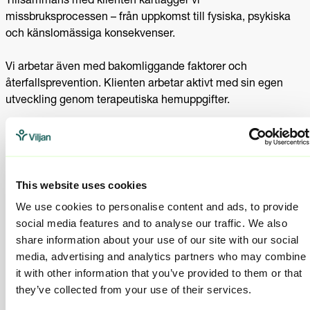
Tillsammans med klienten kartlägger vi
missbruksprocessen – från uppkomst till fysiska, psykiska
och känslomässiga konsekvenser.
Vi arbetar även med bakomliggande faktorer och
återfallsprevention. Klienten arbetar aktivt med sin egen
utveckling genom terapeutiska hemuppgifter.
Kriminalitet
I arbetet med kriminalitet använder vi programmet
This website uses cookies
Kriminalitet som livsstil
, utvecklat av Gunnar Bergström.
We use cookies to personalise content and ads, to provide
Kriminalitet är ofta kopplat till missbruk men behöver också
social media features and to analyse our traffic. We also
behandlas separat. Fokus ligger på att identifiera drivkrafter
share information about your use of our site with our social
och kriminella tankemönster samt att arbeta med de
media, advertising and analytics partners who may combine
beteendemönster som upprätthåller kriminalitet.
it with other information that you’ve provided to them or that
they’ve collected from your use of their services.