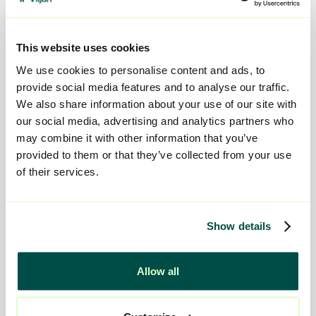
Placeringssamordnare
placering@viljan.se
010-161 54 52
This website uses cookies
We use cookies to personalise content and ads, to
provide social media features and to analyse our traffic.
We also share information about your use of our site with
our social media, advertising and analytics partners who
Verksamheten 2
may combine it with other information that you’ve
070-234 16 04
provided to them or that they’ve collected from your use
of their services.
Show details
Kontakta oss
Allow all
Telefon:
010-161 54 52
E-mail:
kontakt@viljan.se