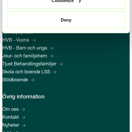
Customize
Deny
Våra tjänster
Socialpsykiatri
HVB - Vuxna
HVB - Barn och unga
Jour- och familjehem
Tjust Behandlingsfamiljer
Skola och boende LSS
Stödboende
Övrig information
Om oss
Kontakt
Nyheter