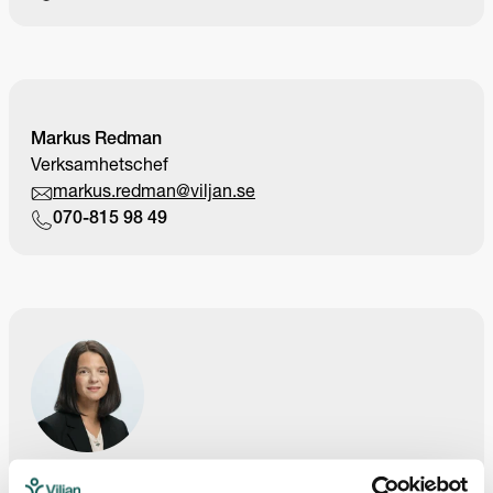
Markus Redman
Verksamhetschef
markus.redman@viljan.se
070-815 98 49
Monika Lazarevic