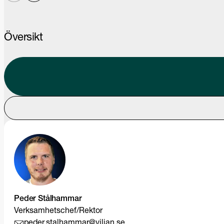
Översikt
Peder Stålhammar
Verksamhetschef/Rektor
peder.stalhammar@viljan.se