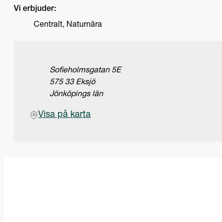
Vi erbjuder:
Centralt, Naturnära
Adress
Sofieholmsgatan 5E
575 33 Eksjö
Jönköpings län
(Öppnas i ny flik)
Visa på karta