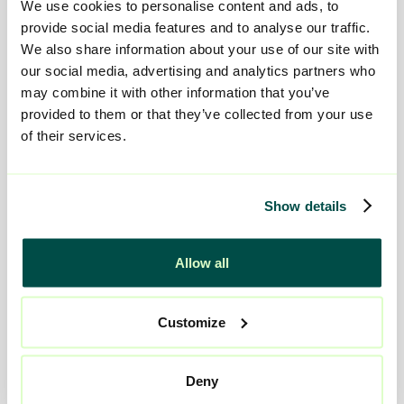
We use cookies to personalise content and ads, to
Steg 2:
Eget boende i lägenheter på gården, med
provide social media features and to analyse our traffic.
tillgång till personal dygnet runt.
We also share information about your use of our site with
our social media, advertising and analytics partners who
Detta upplägg gör det möjligt för ungdomarna att utveckla
may combine it with other information that you’ve
självständighet i en trygg och strukturerad miljö.
provided to them or that they’ve collected from your use
of their services.
Individanpassad skolgång och sysselsättning
Vi samarbetar med Sundlergymnasiet i Vårgårda kommun,
Show details
där undervisningen är anpassad för våra ungdomar.
Skollokalerna ligger bara 100 meter från huvudbyggnaden.
Allow all
Här erbjuds:
Customize
Individuellt anpassad undervisning
Möjlighet att kombinera skola och praktik
Deny