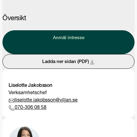
Översikt
Anmäl intresse
Ladda ner sidan (PDF)
Liselotte Jakobsson
Verksamhetschef
liselotte.jakobsson@viljan.se
070-306 08 58