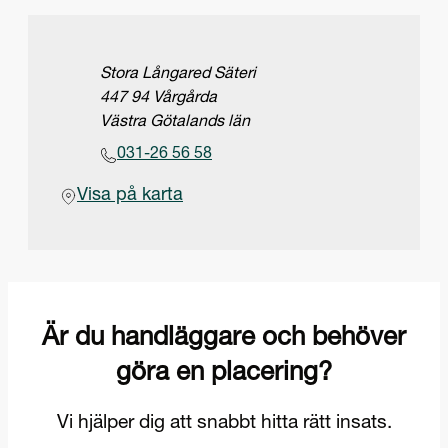
Adress
Stora Långared Säteri
447 94 Vårgårda
Västra Götalands län
Telefon
031-26 56 58
(Öppnas i ny flik)
Visa på karta