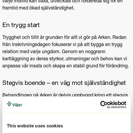
varje individ kan växa, utvecklas och förbereda sig för en
framtid med ökad självständighet.
En trygg start
Trygghet och tillit är grunden för allt vi gör på Arken. Redan
från inskrivningsdagen fokuserar vi på att bygga en trygg
relation med varje ungdom. Genom en noggrann
kartläggning av deras styrkor, utmaningar och behov kan vi
anpassa vår insats och skapa en stabil grund för förändring.
Stegvis boende – en väg mot självständighet
Behandlingen på Arken är delvis uppbyggd kring ett stegvis
boende:
Steg 1:
Tryggt boende med nära stöd från personal och
tydliga strukturer.
This website uses cookies