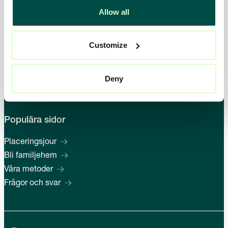
Allow all
Övrig information
Customize
Om oss
Kontakt
Nyheter
Deny
Jobba hos oss
Populära sidor
Placeringsjour
Bli familjehem
Våra metoder
Frågor och svar