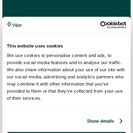
Kontakta oss
Telefon:
010-161 54 52
This website uses cookies
E-mail:
kontakt@viljan.se
We use cookies to personalise content and ads, to
provide social media features and to analyse our traffic.
We also share information about your use of our site with
Våra tjänster
our social media, advertising and analytics partners who
may combine it with other information that you’ve
Socialpsykiatri
provided to them or that they’ve collected from your use
HVB - Vuxna
of their services.
HVB - Barn och unga
Jour- och familjehem
Tjust Behandlingsfamiljer
Show details
Skola och boende LSS
Stödboende