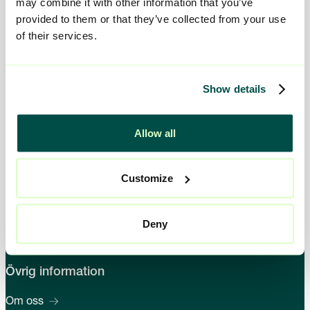
may combine it with other information that you’ve
Telefon:
010-161 54 52
provided to them or that they’ve collected from your use
of their services.
E-mail:
kontakt@viljan.se
Show details
Våra tjänster
Socialpsykiatri
Allow all
HVB - Vuxna
HVB - Barn och unga
Jour- och familjehem
Customize
Tjust Behandlingsfamiljer
Skola och boende LSS
Deny
Stödboende
Övrig information
Om oss