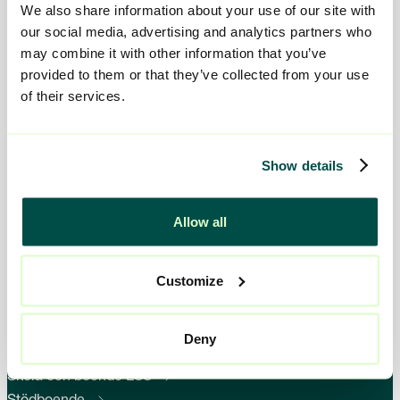
We also share information about your use of our site with
our social media, advertising and analytics partners who
may combine it with other information that you’ve
Kontakta oss
provided to them or that they’ve collected from your use
of their services.
Telefon:
010-161 54 52
E-mail:
kontakt@viljan.se
Show details
Våra tjänster
Allow all
Socialpsykiatri
Customize
HVB - Vuxna
HVB - Barn och unga
Jour- och familjehem
Deny
Tjust Behandlingsfamiljer
Skola och boende LSS