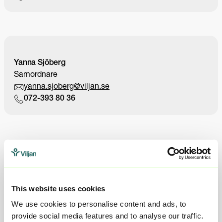
Yanna Sjöberg
Samordnare
yanna.sjoberg@viljan.se
072-393 80 36
Placeringsjour
placering@viljan.se
This website uses cookies
010-161 54 52
We use cookies to personalise content and ads, to
provide social media features and to analyse our traffic.