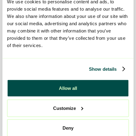
We use cookies to personalise content and ads, to
provide social media features and to analyse our traffic.
We also share information about your use of our site with
Därför är utredningen viktig
our social media, advertising and analytics partners who
may combine it with other information that you’ve
provided to them or that they’ve collected from your use
En familjehemsutredning kan kännas omfattande, men den
of their services.
finns till för att skapa trygghet. Det handlar om att barnet ska
få rätt stöd, men också om att du som familjehem ska
känna dig förberedd på vad uppdraget innebär.
Show details
Under processen får du möjlighet att ställa frågor, reflektera
och prata om sådant som kan bli viktigt i uppdraget. Vi går
Allow all
igenom både praktiska och känslomässiga delar – från
vardag, nätverk och boendesituation till samarbete med
socialtjänst och barnets föräldrar.
Customize
Målet är att skapa en så trygg och hållbar matchning som
möjligt.
Deny