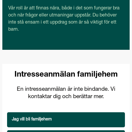
Vår roll är att finnas nära, både i det som fungerar bra
och när frågor eller utmaningar uppstår. Du behöver
inte stå ensam i ett uppdrag som är så viktigt för ett
barn.